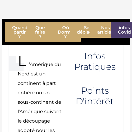
Quand
Que
Où
Se
Nos
infos
partir
faire
Dormir
déplacer
articles
Covid
?
?
?
Infos
L
Pratiques
’Amérique du
Nord est un
continent à part
Points
entière ou un
D'intérêt
sous-continent de
l’Amérique suivant
le découpage
adopté pour les