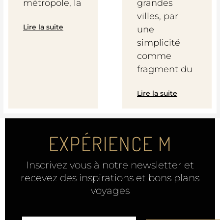
métropole, la
grandes
villes, par
Lire la suite
une
simplicité
comme
fragment du
Lire la suite
EXPÉRIENCE M
Inscrivez vous à notre newsletter et
recevez des inspirations et bons plans
voyages