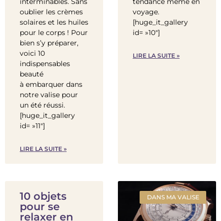
interminables. Sans
tendance même en
oublier les crèmes
voyage.
solaires et les huiles
[huge_it_gallery
pour le corps ! Pour
id= »10″]
bien s’y préparer,
voici 10
LIRE LA SUITE »
indispensables
beauté
à embarquer dans
notre valise pour
un été réussi.
[huge_it_gallery
id= »11″]
LIRE LA SUITE »
10 objets
DANS MA VALISE
pour se
relaxer en