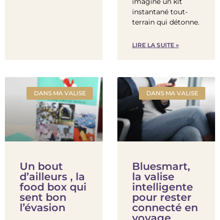
imaginé un kit
instantané tout-
terrain qui détonne.
LIRE LA SUITE »
DANS MA VALISE
DANS MA VALISE
Un bout
Bluesmart,
d’ailleurs , la
la valise
food box qui
intelligente
sent bon
pour rester
l’évasion
connecté en
voyage