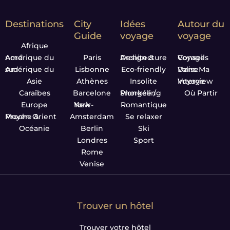
Destinations
City
Idées
Autour du
Guide
voyage
voyage
Afrique
Amérique du nord
Paris
Design & Architecture
Conseils Voyage
Amérique du sud
Lisbonne
Eco-friendly
Dans Ma Valise
Asie
Athènes
Insolite
Interview Voyage
Caraïbes
Barcelone
Plongée / Snorkeling
Où Partir
Europe
New-York
Romantique
Proche & Moyen Orient
Amsterdam
Se relaxer
Océanie
Berlin
Ski
Londres
Sport
Rome
Venise
Trouver un hôtel
Trouver votre hôtel