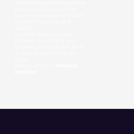
emmenons hors des sentiers
battus, à la découverte de
lieux inexplorés, sans mettre
de côté l’exigence de la
qualité.
Le plaisir des yeux nous
importe : nos photos sont
choisies pour vous faire rêver
et vous donner l’envie de
partir.
Notre Leitmotiv :
Moment
matters*