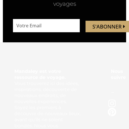
voyages
email
S'ABONNER
address
Mandaley est votre
Nous
ressource de voyage.
suivre
Vous trouverez ici des idées,
inspirations, découverte de
nouveaux endroits, de
nouvelles expériences.
Soyez les premiers à
découvrir de nouveaux lieux,
avant qu’ils ne soient
bondés. Nous vous