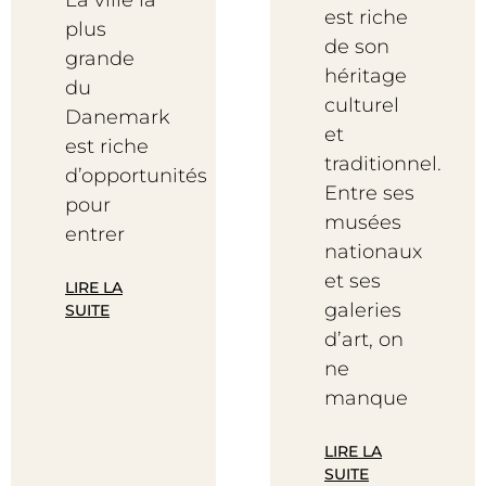
La ville la
est riche
plus
de son
grande
héritage
du
culturel
Danemark
et
est riche
traditionnel.
d’opportunités
Entre ses
pour
musées
entrer
nationaux
et ses
LIRE LA
galeries
SUITE
d’art, on
ne
manque
LIRE LA
SUITE