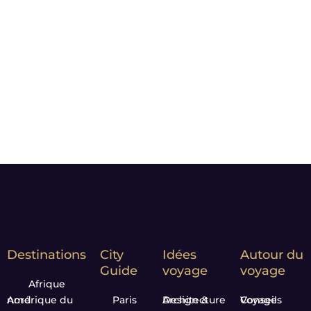
importe : nos photos sont
choisies pour vous faire rêver
et vous donner l’envie de
partir.
Notre Leitmotiv :
Moment
matters*
Destinations
City
Idées
Autour du
Guide
voyage
voyage
Afrique
Amérique du nord
Paris
Design & Architecture
Conseils Voyage