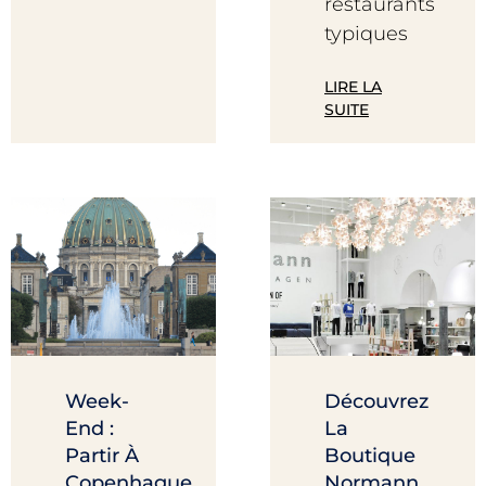
restaurants
typiques
LIRE LA
SUITE
Week-
Découvrez
End :
La
Partir À
Boutique
Copenhague
Normann