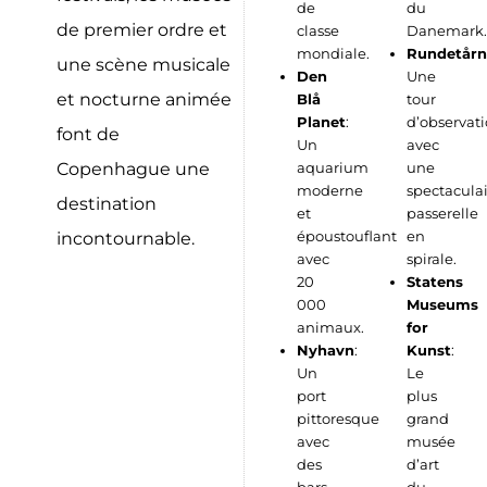
de
du
de premier ordre et
classe
Danemark.
mondiale.
Rundetårn
une scène musicale
Den
Une
et nocturne animée
Blå
tour
Planet
:
d’observat
font de
Un
avec
Copenhague une
aquarium
une
moderne
spectacula
destination
et
passerelle
époustouflant
en
incontournable.
avec
spirale.
20
Statens
000
Museums
animaux.
for
Nyhavn
:
Kunst
:
Un
Le
port
plus
pittoresque
grand
avec
musée
des
d’art