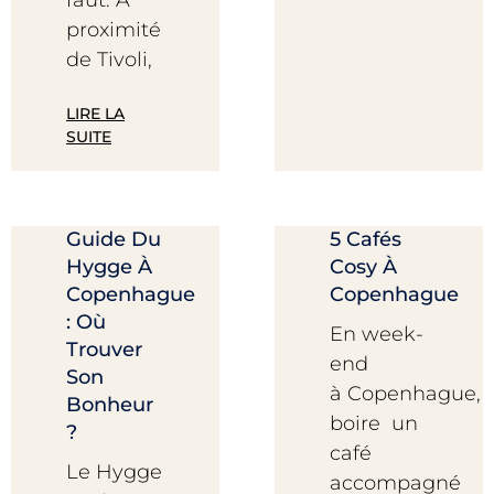
faut. A
proximité
de Tivoli,
LIRE LA
SUITE
Guide Du
5 Cafés
Hygge À
Cosy À
Copenhague
Copenhague
: Où
En week-
Trouver
end
Son
à Copenhague,
Bonheur
boire un
?
café
Le Hygge
accompagné