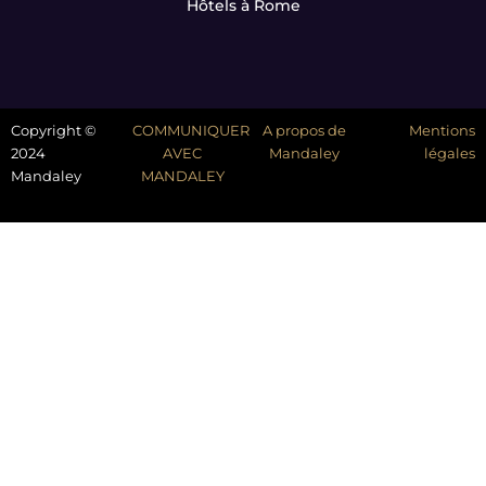
Hôtels à Rome
Copyright ©
COMMUNIQUER
A propos de
Mentions
2024
AVEC
Mandaley
légales
Mandaley
MANDALEY