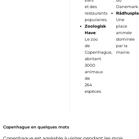
bars
du
et des
Danemark.
restaurants
Rådhuspla
populaires.
Une
Zoologisk
place
Have
:
animée
Le zoo
dominée
de
par la
Copenhague,
mairie.
abritant
3000
animaux
de
264
espèces.
Copenhague en quelques mots
Copenhague est agréable à visiter pendant les mois