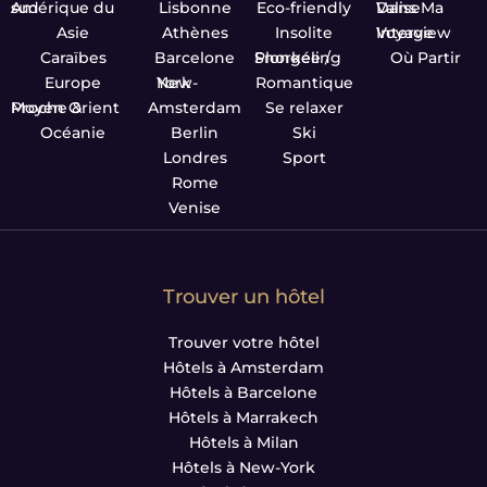
Amérique du sud
Lisbonne
Eco-friendly
Dans Ma Valise
Asie
Athènes
Insolite
Interview Voyage
Caraïbes
Barcelone
Plongée / Snorkeling
Où Partir
Europe
New-York
Romantique
Proche & Moyen Orient
Amsterdam
Se relaxer
Océanie
Berlin
Ski
Londres
Sport
Rome
Venise
Trouver un hôtel
Trouver votre hôtel
Hôtels à Amsterdam
Hôtels à Barcelone
Hôtels à Marrakech
Hôtels à Milan
Hôtels à New-York