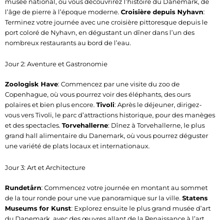
musée national, où vous découvrirez l’histoire du Danemark, de
l’âge de pierre à l’époque moderne.
Croisière depuis Nyhavn
:
Terminez votre journée avec une croisière pittoresque depuis le
port coloré de Nyhavn, en dégustant un dîner dans l’un des
nombreux restaurants au bord de l’eau.
Jour 2: Aventure et Gastronomie
Zoologisk Have
: Commencez par une visite du zoo de
Copenhague, où vous pourrez voir des éléphants, des ours
polaires et bien plus encore.
Tivoli
: Après le déjeuner, dirigez-
vous vers Tivoli, le parc d’attractions historique, pour des manèges
et des spectacles.
Torvehallerne
: Dînez à Torvehallerne, le plus
grand hall alimentaire du Danemark, où vous pourrez déguster
une variété de plats locaux et internationaux.
Jour 3: Art et Architecture
Rundetårn
: Commencez votre journée en montant au sommet
de la tour ronde pour une vue panoramique sur la ville.
Statens
Museums for Kunst
: Explorez ensuite le plus grand musée d’art
du Danemark, avec des œuvres allant de la Renaissance à l’art