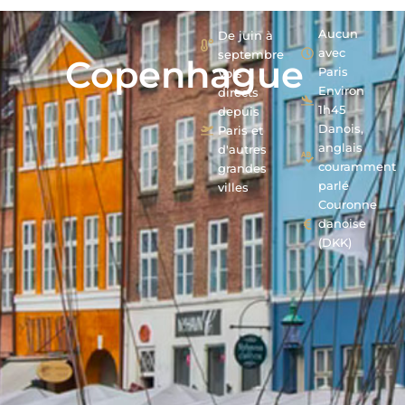
Aucun
De juin à
avec
septembre
Copenhague
Paris
Vols
Environ
directs
1h45
depuis
Danois,
Paris et
anglais
d'autres
couramment
grandes
parlé
villes
Couronne
danoise
(DKK)