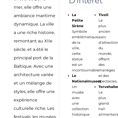
D'intérêt
mer, elle offre une
La
Tivoli
:
ambiance maritime
Petite
Le
dynamique. La ville
Sirène
:
plus
Symbole
ancien
a une riche histoire,
emblématique
parc
remontant au XIIe
de la
d’attractio
ville,
du
siècle, et a été le
cette
monde,
principal port de la
statue
offrant
est un
des
Baltique. Avec une
incontournable.
manèges
architecture variée
Le
et des
Nationalmuseet
spectacles.
:
et un mélange de
Un
Torvehalle
styles, elle offre une
musée
Le
avec
plus
expérience
une
grand
culturelle riche. Les
collection
hall
historique
alimentair
festivals, les musées