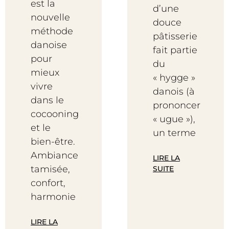
est la
d’une
nouvelle
douce
méthode
pâtisserie
danoise
fait partie
pour
du
mieux
« hygge »
vivre
danois (à
dans le
prononcer
cocooning
« ugue »),
et le
un terme
bien-être.
Ambiance
LIRE LA
tamisée,
SUITE
confort,
harmonie
LIRE LA