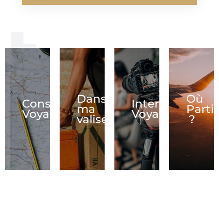
Dans
Où
Conseils
Interview
ma
Partir
Voyage
Voyage
valise
?