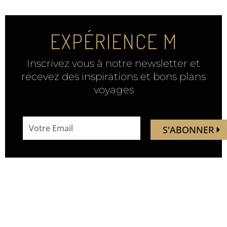
EXPÉRIENCE M
Inscrivez vous à notre newsletter et
recevez des inspirations et bons plans
voyages
email
S'ABONNER
address
Mandaley est votre
Nous
ressource de voyage.
suivre