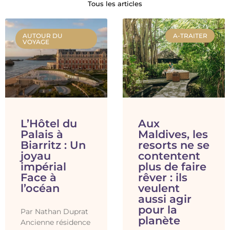
Tous les articles
AUTOUR DU
A-TRAITER
VOYAGE
L’Hôtel du
Aux
Palais à
Maldives, les
Biarritz : Un
resorts ne se
joyau
contentent
impérial
plus de faire
Face à
rêver : ils
l’océan
veulent
aussi agir
pour la
Par Nathan Duprat
planète
Ancienne résidence