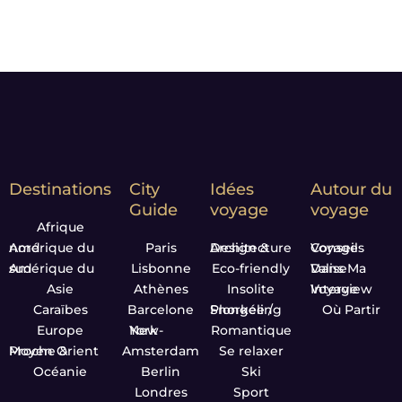
Destinations
City
Idées
Autour du
Guide
voyage
voyage
Afrique
Amérique du nord
Paris
Design & Architecture
Conseils Voyage
Amérique du sud
Lisbonne
Eco-friendly
Dans Ma Valise
Asie
Athènes
Insolite
Interview Voyage
Caraïbes
Barcelone
Plongée / Snorkeling
Où Partir
Europe
New-York
Romantique
Proche & Moyen Orient
Amsterdam
Se relaxer
Océanie
Berlin
Ski
Londres
Sport