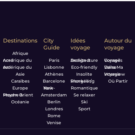
Destinations
City
Idées
Autour du
Guide
voyage
voyage
Afrique
Amérique du nord
Paris
Design & Architecture
Conseils Voyage
Amérique du sud
Lisbonne
Eco-friendly
Dans Ma Valise
Asie
Athènes
Insolite
Interview Voyage
Caraïbes
Barcelone
Plongée / Snorkeling
Où Partir
Europe
New-York
Romantique
Proche & Moyen Orient
Amsterdam
Se relaxer
Océanie
Berlin
Ski
Londres
Sport
Rome
Venise