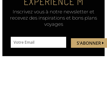
EXPÉRIENCE M
Inscrivez vous à notre newsletter et
recevez des inspirations et bons plans
voyages
email
S'ABONNER
address
Mandaley est votre
Nous
ressource de voyage.
suivre
Vous trouverez ici des idées,
inspirations, découverte de
nouveaux endroits, de
nouvelles expériences.