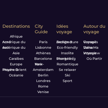
Destinations
City
Idées
Autour du
Guide
voyage
voyage
Afrique
Amérique du nord
Paris
Design & Architecture
Conseils Voyage
Amérique du sud
Lisbonne
Eco-friendly
Dans Ma Valise
Asie
Athènes
Insolite
Interview Voyage
Caraïbes
Barcelone
Plongée / Snorkeling
Où Partir
Europe
New-York
Romantique
Proche & Moyen Orient
Amsterdam
Se relaxer
Océanie
Berlin
Ski
Londres
Sport
Rome
Venise