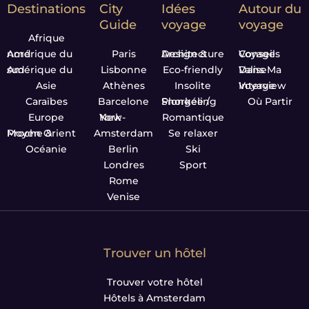
Destinations
City
Idées
Autour du
Guide
voyage
voyage
Afrique
Amérique du nord
Paris
Design & Architecture
Conseils Voyage
Amérique du sud
Lisbonne
Eco-friendly
Dans Ma Valise
Asie
Athènes
Insolite
Interview Voyage
Caraïbes
Barcelone
Plongée / Snorkeling
Où Partir
Europe
New-York
Romantique
Proche & Moyen Orient
Amsterdam
Se relaxer
Océanie
Berlin
Ski
Londres
Sport
Rome
Venise
Trouver un hôtel
Trouver votre hôtel
Hôtels à Amsterdam