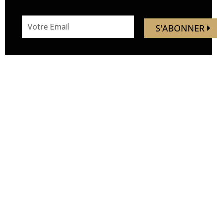
email
S'ABONNER
address
Mandaley est votre
Nous
ressource de voyage.
suivre
Vous trouverez ici des idées,
inspirations, découverte de
nouveaux endroits, de
nouvelles expériences.
Soyez les premiers à
découvrir de nouveaux lieux,
avant qu’ils ne soient
bondés. Nous vous
emmenons hors des sentiers
battus, à la découverte de