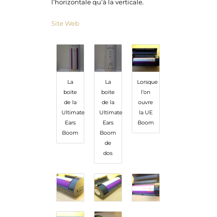
l’horizontale qu’à la verticale.
Site Web
La
La
Lorsque
boite
boite
l’on
de la
de la
ouvre
Ultimate
Ultimate
la UE
Ears
Ears
Boom
Boom
Boom
de
dos