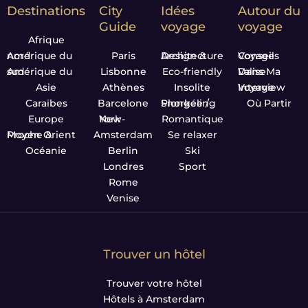
Destinations
City
Idées
Autour du
Guide
voyage
voyage
Afrique
Amérique du nord
Paris
Design & Architecture
Conseils Voyage
Amérique du sud
Lisbonne
Eco-friendly
Dans Ma Valise
Asie
Athènes
Insolite
Interview Voyage
Caraïbes
Barcelone
Plongée / Snorkeling
Où Partir
Europe
New-York
Romantique
Proche & Moyen Orient
Amsterdam
Se relaxer
Océanie
Berlin
Ski
Londres
Sport
Rome
Venise
Trouver un hôtel
Trouver votre hôtel
Hôtels à Amsterdam