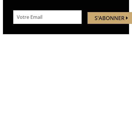
email
S'ABONNER
address
Mandaley est votre
Nous
ressource de voyage.
suivre
Vous trouverez ici des idées,
inspirations, découverte de
nouveaux endroits, de
nouvelles expériences.
Soyez les premiers à
découvrir de nouveaux lieux,
avant qu’ils ne soient
bondés. Nous vous
emmenons hors des sentiers
battus, à la découverte de