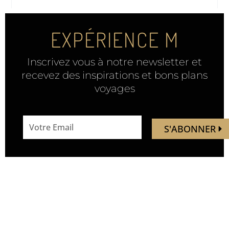
EXPÉRIENCE M
Inscrivez vous à notre newsletter et
recevez des inspirations et bons plans
voyages
email
S'ABONNER
address
Mandaley est votre
Nous
ressource de voyage.
suivre