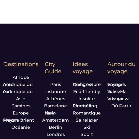
Destinations
City
Idées
Autour du
Guide
voyage
voyage
Afrique
Amérique du nord
Paris
Design & Architecture
Conseils Voyage
Amérique du sud
Lisbonne
Eco-friendly
Dans Ma Valise
Asie
Athènes
Insolite
Interview Voyage
Caraïbes
Barcelone
Plongée / Snorkeling
Où Partir
Europe
New-York
Romantique
Proche & Moyen Orient
Amsterdam
Se relaxer
Océanie
Berlin
Ski
Londres
Sport