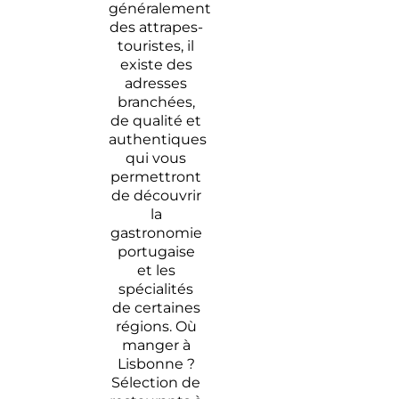
Lisbonne
généralement
des attrapes-
Les
touristes, il
meilleurs
existe des
hôtels de
adresses
Lisbonne
branchées,
de qualité et
authentiques
qui vous
permettront
de découvrir
la
gastronomie
portugaise
et les
spécialités
de certaines
régions. Où
manger à
Lisbonne ?
Sélection de