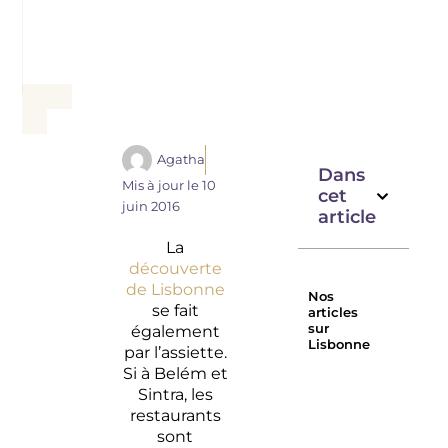
Agatha
Dans
Mis à jour le
10
cet
juin 2016
article
La
découverte
de Lisbonne
Nos
se fait
articles
sur
également
Lisbonne
par l’assiette.
Les plus
Sul
Si à Belém et
belles
restauran
Sintra, les
plages
à
restaurants
de
Lisbonne
sont