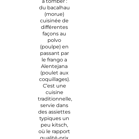
à tomber :
du bacalhau
(morue)
cuisinée de
différentes
façons au
polvo
(poulpe) en
passant par
le frango a
Alentejana
(poulet aux
coquillages).
C’est une
cuisine
traditionnelle,
servie dans
des assiettes
typiques un
peu kitsch,
où le rapport
qualité-prix