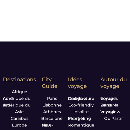
matters*
Destinations
City
Idées
Autour du
Guide
voyage
voyage
Afrique
Amérique du nord
Paris
Design & Architecture
Conseils Voyage
Amérique du sud
Lisbonne
Eco-friendly
Dans Ma Valise
Asie
Athènes
Insolite
Interview Voyage
Caraïbes
Barcelone
Plongée / Snorkeling
Où Partir
Europe
New-York
Romantique