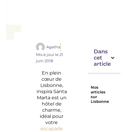
Agatha
Dans
Mis à jour le
21
cet
juin 2018
article
En plein
cœur de
Lisbonne,
Nos
Inspira Santa
articles
sur
Marta est un
Lisbonne
hôtel de
Les plus
Sul
charme,
belles
restauran
idéal pour
plages
à
votre
de
Lisbonne
escapade