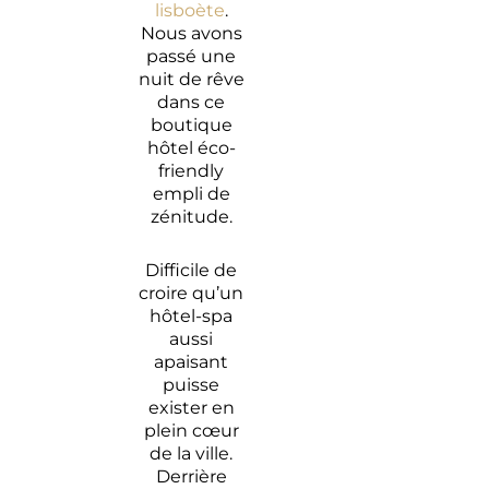
Lisbonne
lisboète
.
Nous avons
Les
passé une
meilleurs
nuit de rêve
hôtels de
dans ce
Lisbonne
boutique
hôtel éco-
friendly
empli de
zénitude.
Difficile de
croire qu’un
hôtel-spa
aussi
apaisant
puisse
exister en
plein cœur
de la ville.
Derrière