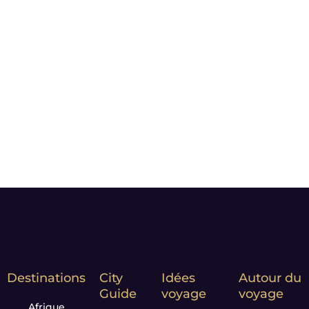
qualité.
Le plaisir des yeux nous
importe : nos photos sont
choisies pour vous faire rêver
et vous donner l’envie de
partir.
Notre Leitmotiv :
Moment
matters*
Destinations
City
Idées
Autour du
Guide
voyage
voyage
Afrique