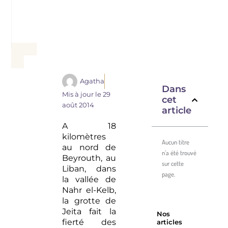
Agatha
Dans
Mis à jour le
29
cet
août 2014
article
A 18
kilomètres
Aucun titre
au nord de
n’a été trouvé
Beyrouth, au
sur cette
Liban, dans
page.
la vallée de
Nahr el-Kelb,
la grotte de
Jeita fait la
Nos
fierté des
articles