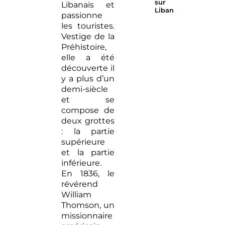
sur
Libanais et
Liban
passionne
4
3 jours à
les touristes.
maisons
Beyrouth,
Vestige de la
d’hôtes
la
Préhistoire,
au
superbe
elle a été
Liban
découverte il
pour
y a plus d’un
une nuit
demi-siècle
comme
et se
un local
compose de
deux grottes
Rooftops
: la partie
à
supérieure
Beyrouth
et la partie
: nos
inférieure.
meilleurs
En 1836, le
spots
révérend
pour cet
William
été
Thomson, un
missionnaire