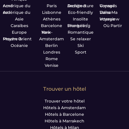
Amérique du nord
Paris
Design & Architecture
Conseils Voyage
Amérique du sud
Lisbonne
Eco-friendly
Dans Ma Valise
Asie
Athènes
Insolite
Interview Voyage
Caraïbes
Barcelone
Plongée / Snorkeling
Où Partir
Europe
New-York
Romantique
Proche & Moyen Orient
Amsterdam
Se relaxer
Océanie
Berlin
Ski
Londres
Sport
Rome
Venise
Trouver un hôtel
Trouver votre hôtel
Hôtels à Amsterdam
Hôtels à Barcelone
Hôtels à Marrakech
Hôtels à Milan