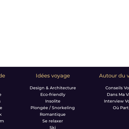
ux, avant qu’ils ne soient bondés. Nous vous
verte de lieux inexplorés, sans mettre de côté
ont choisies pour vous faire rêver et vous donner
de
Idées voyage
Autour du 
Design & Architecture
Conseils V
e
Eco-friendly
Dans Ma Va
s
Insolite
Interview 
ne
Plongée / Snorkeling
Où Part
k
Romantique
am
Se relaxer
Ski