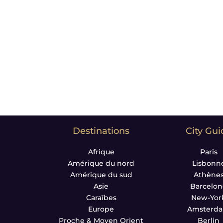
Soyez les premiers à découvrir de nouveaux lie
emmenons hors des sentiers battus, à la décou
l’exigence de la qualité.
Le plaisir des yeux nous importe : nos photos s
l’envie de partir.
Notre Leitmotiv :
Moment matters*
Destinations
City Gui
Afrique
Paris
Amérique du nord
Lisbonn
Amérique du sud
Athène
Asie
Barcelo
Caraïbes
New-Yor
Europe
Amsterd
Proche & Moyen Orient
Berlin