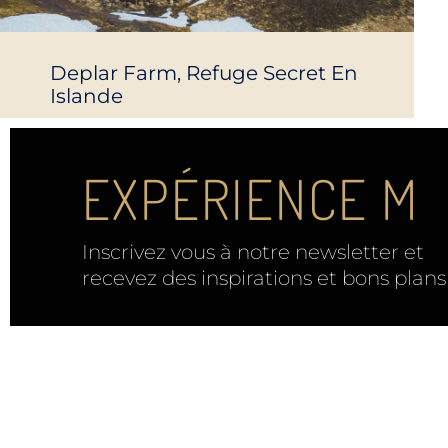
Deplar Farm, Refuge Secret En
Islande
EXPÉRIENCE M
Inscrivez vous à notre newsletter et
recevez des inspirations et bons plan
Mandaley est votre ressource de voyage.
Vous trouverez ici des idées, inspirations, déc
expériences.