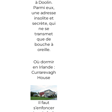
Inis Mór
conquête
à Doolin.
de
Parmi eux,
l’Ouest
une adresse
insolite et
Le plus
secrète, qui
bel
ne se
hôtel
transmet
du
que de
monde
bouche à
se
oreille.
trouve
en
Où dormir
Irlande
en Irlande :
Currarevagh
House
Il faut
s’enfoncer