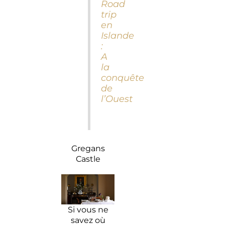
Road
trip
en
Islande
:
A
la
conquête
de
l’Ouest
Gregans
Castle
Si vous ne
savez où