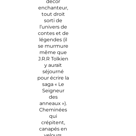
décor
enchanteur,
tout droit
sorti de
l’univers de
contes et de
légendes (il
se murmure
même que
J.R.R Tolkien
y aurait
séjourné
pour écrire la
saga « Le
Seigneur
des
anneaux »).
Cheminées
qui
crépitent,
canapés en
velours,