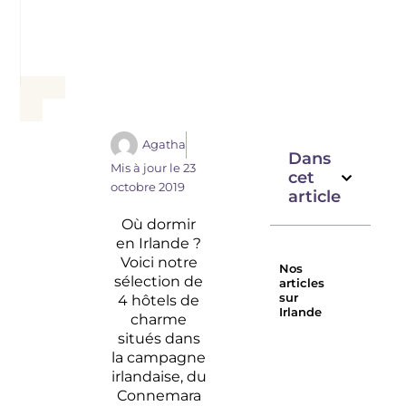
Agatha
Dans
Mis à jour le
23
cet
octobre 2019
article
Où dormir
en Irlande ?
Voici notre
Nos
sélection de
articles
sur
4 hôtels de
Irlande
charme
Irlande
Road trip
situés dans
insolite :
en
la campagne
Échappée
Irlande :
irlandaise, du
sur l’île
À la
Connemara