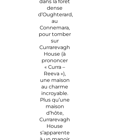
dans la forêt
dense
d’Oughterard,
au
Connemara,
pour tomber
sur
Currarevagh
House (à
prononcer
« Curra –
Reeva »),
une maison
au charme
incroyable.
Plus qu’une
maison
d’hôte,
Currarevagh
House
s’apparente
à un manoir