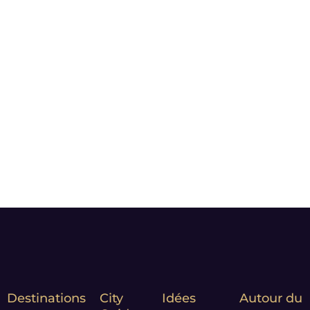
de côté l’exigence de la
qualité.
Le plaisir des yeux nous
importe : nos photos sont
choisies pour vous faire rêver
et vous donner l’envie de
partir.
Notre Leitmotiv :
Moment
matters*
Destinations
City
Idées
Autour du