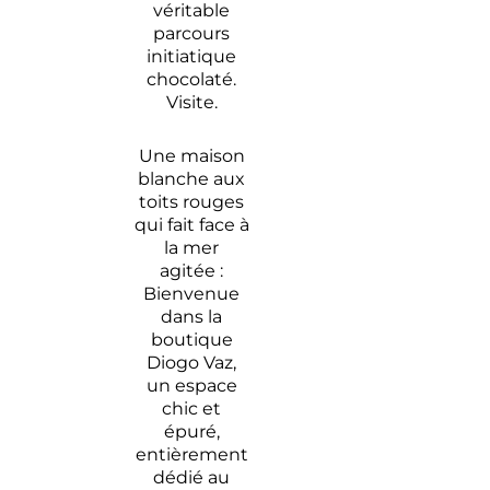
véritable
retraite
Sao Tomé
parcours
paisible
petit bijo
initiatique
à Sao
qui
chocolaté.
Tomé
surplomb
Visite.
la mer
Sao
Une maison
Tomé, l’île
blanche aux
chocolat
toits rouges
nichée
qui fait face à
sur
la mer
l’équateur
agitée :
Bienvenue
dans la
boutique
Diogo Vaz,
un espace
chic et
épuré,
entièrement
dédié au