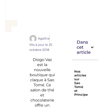
Agatha
Dans
Mis à jour le
25
cet
octobre 2018
article
Diogo Vaz
est la
nouvelle
Nos
boutique qui
articles
sur
claque à Sao
Sao
Tomé. Ce
Tomé
salon de thé
et
et
Principe
chocolaterie
Omali
Hôtel
offre un
Lodge,
Pestana 