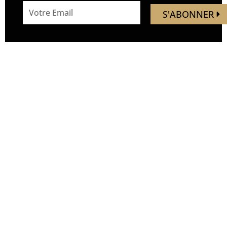
email
S'ABONNER
address
Mandaley est votre
Nous
ressource de voyage.
suivre
Vous trouverez ici des idées,
inspirations, découverte de
nouveaux endroits, de
nouvelles expériences.
Soyez les premiers à
découvrir de nouveaux lieux,
avant qu’ils ne soient
bondés. Nous vous
emmenons hors des sentiers
battus, à la découverte de
lieux inexplorés, sans mettre