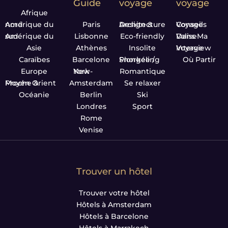
Guide
voyage
voyage
Afrique
Amérique du nord
Paris
Design & Architecture
Conseils Voyage
Amérique du sud
Lisbonne
Eco-friendly
Dans Ma Valise
Asie
Athènes
Insolite
Interview Voyage
Caraïbes
Barcelone
Plongée / Snorkeling
Où Partir
Europe
New-York
Romantique
Proche & Moyen Orient
Amsterdam
Se relaxer
Océanie
Berlin
Ski
Londres
Sport
Rome
Venise
Trouver un hôtel
Trouver votre hôtel
Hôtels à Amsterdam
Hôtels à Barcelone
Hôtels à Marrakech