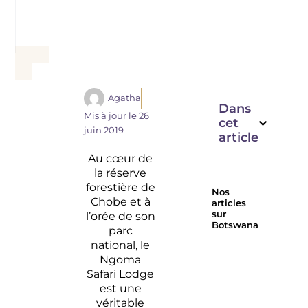
Agatha
Dans
Mis à jour le
26
cet
juin 2019
article
Au cœur de
la réserve
forestière de
Nos
Chobe et à
articles
sur
l’orée de son
Botswana
parc
Que faire au
Faire un s
national, le
Botswana : 
au Botsw
Ngoma
spots
Les parcs
Safari Lodge
incontourna
réserves
est une
incontou
véritable