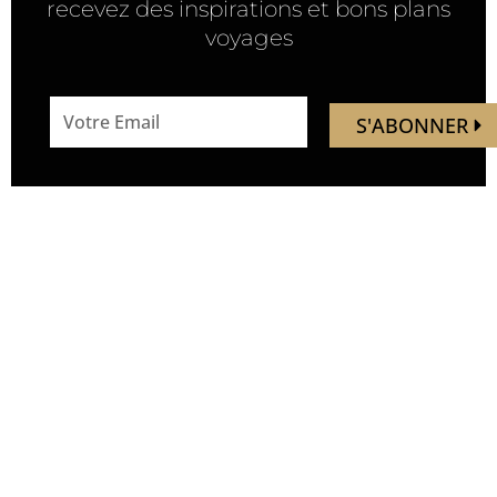
recevez des inspirations et bons plans
voyages
email
S'ABONNER
address
Mandaley est votre
Nous
ressource de voyage.
suivre
Vous trouverez ici des idées,
inspirations, découverte de
nouveaux endroits, de
nouvelles expériences.
Soyez les premiers à
découvrir de nouveaux lieux,
avant qu’ils ne soient