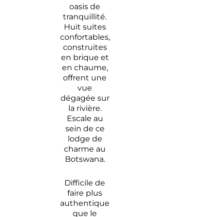
oasis de
Voyage au
tranquillité.
Botswana,
Huit suites
la perle de
confortables,
l’Afrique
construites
australe
en brique et
en chaume,
offrent une
vue
dégagée sur
la rivière.
Escale au
sein de ce
lodge de
charme au
Botswana.
Difficile de
faire plus
authentique
que le