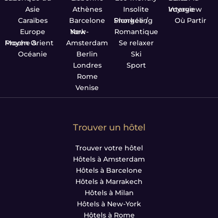
Asie
Athènes
Insolite
Interview Voyage
Caraïbes
Barcelone
Plongée / Snorkeling
Où Partir
Europe
New-York
Romantique
Proche & Moyen Orient
Amsterdam
Se relaxer
Océanie
Berlin
Ski
Londres
Sport
Rome
Venise
Trouver un hôtel
Trouver votre hôtel
Hôtels à Amsterdam
Hôtels à Barcelone
Hôtels à Marrakech
Hôtels à Milan
Hôtels à New-York
Hôtels à Rome