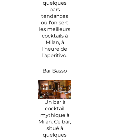
curiosité
quelques
bars
5
tendances
concepts
où l’on sert
stores à
les meilleurs
Milan à
cocktails à
surveiller
Milan, à
de près
l’heure de
l’aperitivo.
Bar Basso
Un bar à
cocktail
mythique à
Milan. Ce bar,
situé à
quelques