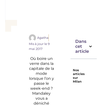
Agatha
Dans
Mis à jour le
9
cet
mai 2017
article
Où boire un
verre dans la
capitale de la
Nos
mode
articles
sur
lorsque l’on y
Milan
passe le
Raw à
L’hôtel
week-end ?
Milan,
parfait
Mandaley
cabinet
à
vous a
de
Milan
déniché