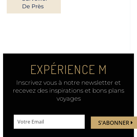
De Près
EXPÉRIENCE M
Inscrivez vous à notre newsletter et
recevez des inspirations et bons plans
voyages
email
S'ABONNER
address