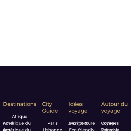
choisies pour vous faire rêver
et vous donner l’envie de
partir.
Notre Leitmotiv :
Moment
matters*
Destinations
City
Idées
Autour du
Guide
voyage
voyage
Afrique
Amérique du nord
Paris
Design & Architecture
Conseils Voyage
Amérique du sud
Lisbonne
Eco-friendly
Dans Ma Valise