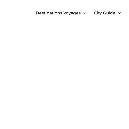
Destinations Voyages
City Guide
6 rooftops à Milan pour une vue incroyable sur la ville
Milan