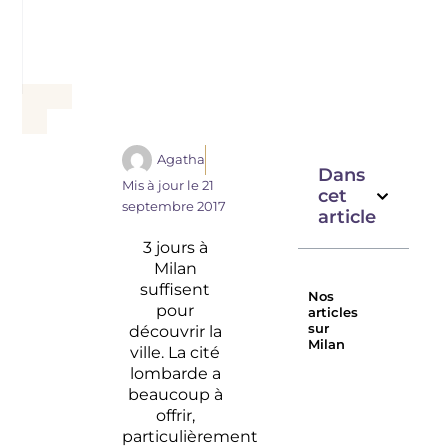
Agatha
Dans
Mis à jour le
21
cet
septembre 2017
article
3 jours à
Milan
suffisent
Nos
pour
articles
sur
découvrir la
Milan
ville. La cité
Raw à
L’hôtel
lombarde a
Milan,
parfait
beaucoup à
cabinet
à
offrir,
de
Milan
particulièrement