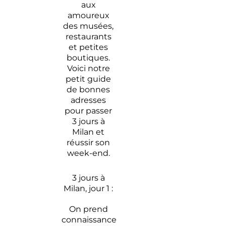
curiosité
aux
amoureux
5
des musées,
concepts
restaurants
stores à
et petites
Milan à
boutiques.
surveiller
Voici notre
de près
petit guide
de bonnes
adresses
pour passer
3 jours à
Milan et
réussir son
week-end.
3 jours à
Milan, jour 1 :
On prend
connaissance