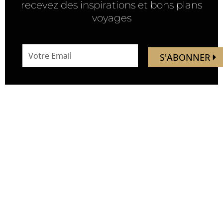
recevez des inspirations et bons plans
voyages
email
S'ABONNER
address
Mandaley est votre
Nous
ressource de voyage.
suivre
Vous trouverez ici des idées,
inspirations, découverte de
nouveaux endroits, de
nouvelles expériences.
Soyez les premiers à
découvrir de nouveaux lieux,
avant qu’ils ne soient