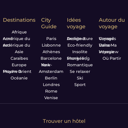
Destinations
City
Idées
Autour du
Guide
voyage
voyage
Afrique
Amérique du nord
Paris
Design & Architecture
Conseils Voyage
Amérique du sud
Lisbonne
Eco-friendly
Dans Ma Valise
Asie
Athènes
Insolite
Interview Voyage
Caraïbes
Barcelone
Plongée / Snorkeling
Où Partir
Europe
New-York
Romantique
Proche & Moyen Orient
Amsterdam
Se relaxer
Océanie
Berlin
Ski
Londres
Sport
Rome
Venise
Trouver un hôtel