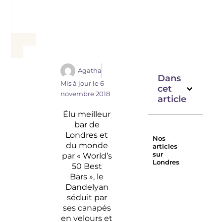
Agatha
Dans
Mis à jour le
6
cet
novembre 2018
article
Élu meilleur
bar de
Londres et
Nos
du monde
articles
sur
par « World’s
Londres
50 Best
Les 10
Les
Bars », le
meilleurs
meilleurs
Dandelyan
brunchs
rooftops
séduit par
de
de
ses canapés
Londres
Londres
en velours et