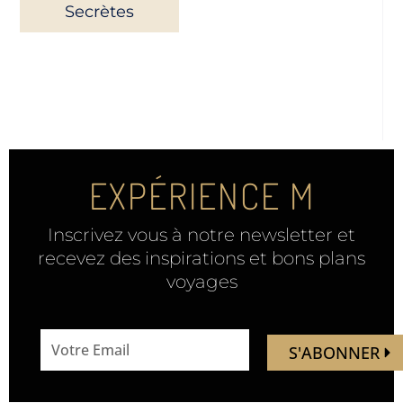
Secrètes
EXPÉRIENCE M
Inscrivez vous à notre newsletter et
recevez des inspirations et bons plans
voyages
email
S'ABONNER
address