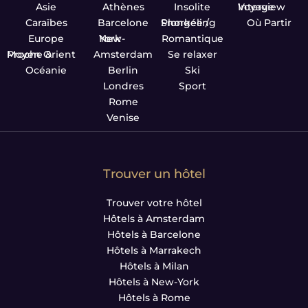
Asie
Athènes
Insolite
Interview Voyage
Caraïbes
Barcelone
Plongée / Snorkeling
Où Partir
Europe
New-York
Romantique
Proche & Moyen Orient
Amsterdam
Se relaxer
Océanie
Berlin
Ski
Londres
Sport
Rome
Venise
Trouver un hôtel
Trouver votre hôtel
Hôtels à Amsterdam
Hôtels à Barcelone
Hôtels à Marrakech
Hôtels à Milan
Hôtels à New-York
Hôtels à Rome