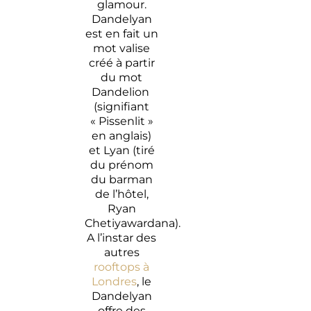
glamour.
Dandelyan
est en fait un
mot valise
créé à partir
du mot
Dandelion
(signifiant
« Pissenlit »
en anglais)
et Lyan (tiré
du prénom
du barman
de l’hôtel,
Ryan
Chetiyawardana).
A l’instar des
autres
rooftops à
Londres
, le
Dandelyan
offre des