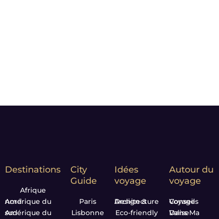
choisies pour vous faire rêver
et vous donner l’envie de
partir.
Notre Leitmotiv :
Moment
matters*
Destinations
City
Idées
Autour du
Guide
voyage
voyage
Afrique
Amérique du nord
Paris
Design & Architecture
Conseils Voyage
Amérique du sud
Lisbonne
Eco-friendly
Dans Ma Valise