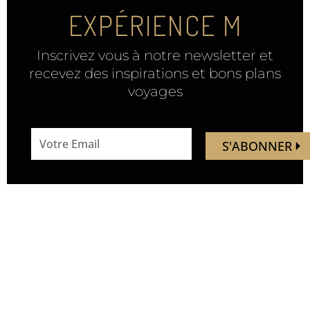
EXPÉRIENCE M
Inscrivez vous à notre newsletter et
recevez des inspirations et bons plans
voyages
email
S'ABONNER
address
Mandaley est votre
Nous
ressource de voyage.
suivre
Vous trouverez ici des idées,
inspirations, découverte de