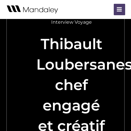
Aller
Main
au
Menu
contenu
Interview Voyage
Thibault
Loubersanes
chef
engagé
et créatif