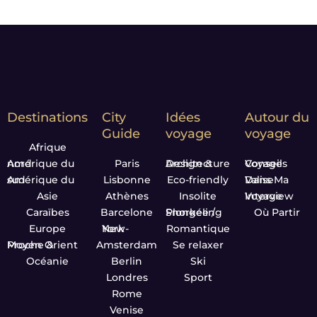
Destinations
City
Idées
Autour du
Guide
voyage
voyage
Afrique
Amérique du nord
Paris
Design & Architecture
Conseils Voyage
Amérique du sud
Lisbonne
Eco-friendly
Dans Ma Valise
Asie
Athènes
Insolite
Interview Voyage
Caraïbes
Barcelone
Plongée / Snorkeling
Où Partir
Europe
New-York
Romantique
Proche & Moyen Orient
Amsterdam
Se relaxer
Océanie
Berlin
Ski
Londres
Sport
Rome
Venise