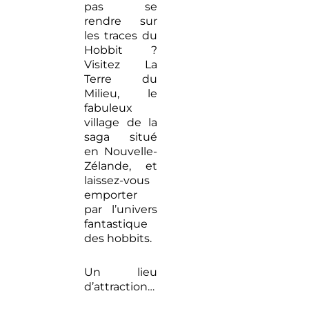
friendly
friendly e
pas se
est en
luxueux 
rendre sur
Nouvelle-
cœur
les traces du
Zélande
d’Auckla
Hobbit ?
Visitez La
8 raisons
Terre du
de partir
Milieu, le
en
fabuleux
Nouvelle-
village de la
Zélande
saga situé
en Nouvelle-
Zélande, et
laissez-vous
emporter
par l’univers
fantastique
des hobbits.
Un lieu
d’attraction…