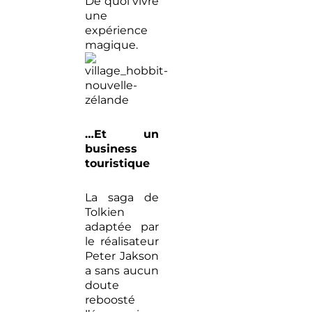
De quoi vivre
une
expérience
magique.
…Et un
business
touristique
La saga de
Tolkien
adaptée par
le réalisateur
Peter Jakson
a sans aucun
doute
reboosté