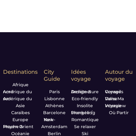
Destinations
City
Idées
Autour du
Guide
voyage
voyage
Afrique
Amérique du nord
Paris
Design & Architecture
Conseils Voyage
Amérique du sud
Lisbonne
Eco-friendly
Dans Ma Valise
Asie
Athènes
Insolite
Interview Voyage
Caraïbes
Barcelone
Plongée / Snorkeling
Où Partir
Europe
New-York
Romantique
Proche & Moyen Orient
Amsterdam
Se relaxer
Océanie
Berlin
Ski