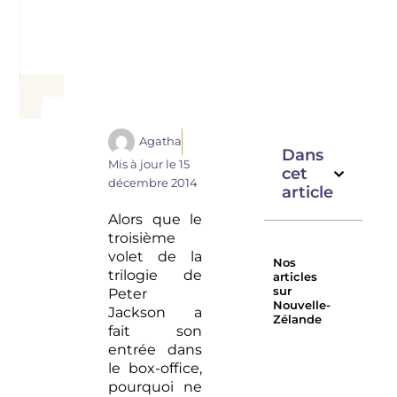
Agatha
Dans
Mis à jour le
15
cet
décembre 2014
article
Alors que le
troisième
volet de la
Nos
trilogie de
articles
sur
Peter
Nouvelle-
Jackson a
Zélande
fait son
La
Warblers
entrée dans
cabane la
Retreat,
le box-office,
plus éco-
hôtel éco
pourquoi ne