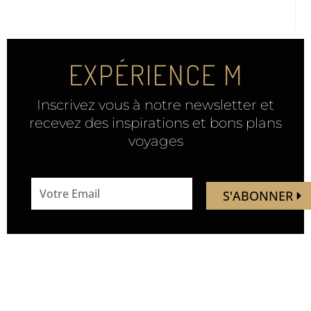
EXPÉRIENCE M
Inscrivez vous à notre newsletter et
recevez des inspirations et bons plans
voyages
email
S'ABONNER
address
Mandaley est votre
Nous