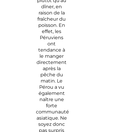
plutôt qu’au
dîner, en
raison de la
fraîcheur du
poisson. En
effet, les
Péruviens
ont
tendance à
le manger
directement
après la
pêche du
matin. Le
Pérou a vu
également
naître une
forte
communauté
asiatique. Ne
soyez donc
pas surpris