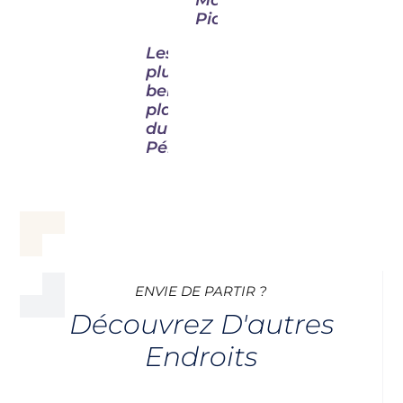
Machu
Picchu
Les
plus
belles
plages
du
Pérou
ENVIE DE PARTIR ?
Découvrez D'autres
Endroits