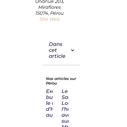
Unanue 203,
Miraflores
15074, Pérou
Site Web
Dans
cet
article
Nos articles sur
Pérou
Excursion en
Le
buggy dans
Sanctuary
le désert
Lodge,
d’Huacachina
l’hôtel
au Pérou
avec vue
sur le