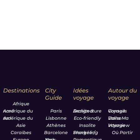
Notre Leitmotiv :
Moment
matters*
Destinations
City
Idées
Autour du
Guide
voyage
voyage
Afrique
Amérique du nord
Paris
Design & Architecture
Conseils Voyage
Amérique du sud
Lisbonne
Eco-friendly
Dans Ma Valise
Asie
Athènes
Insolite
Interview Voyage
Caraïbes
Barcelone
Plongée / Snorkeling
Où Partir
Europe
New-York
Romantique