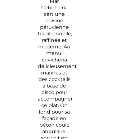
Mar
Cebichería
sert une
cuisine
péruvienne
traditionnelle,
raffinée et
moderne. Au
menu,
cevichería
délicieusement
marinés et
des cocktails
à base de
pisco pour
accompagner
ce plat. On
fond pour sa
façade en
béton coulé
angulaire,
son toit en