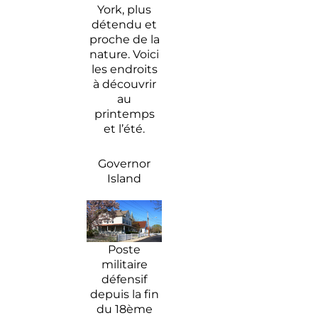
vos
York
York, plus
activités
détendu et
lors
proche de la
d’un
nature. Voici
séjour à
les endroits
New
à découvrir
York ?
au
printemps
New-York
et l’été.
: Les
meilleures
Governor
adresses
Island
de brunch
Poste
militaire
défensif
depuis la fin
du 18ème