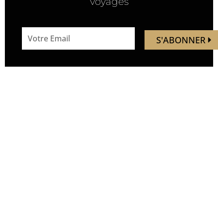
voyages
email
S'ABONNER
address
Mandaley est votre
Nous
ressource de voyage.
suivre
Vous trouverez ici des idées,
inspirations, découverte de
nouveaux endroits, de
nouvelles expériences.
Soyez les premiers à
découvrir de nouveaux lieux,
avant qu’ils ne soient
bondés. Nous vous
emmenons hors des sentiers