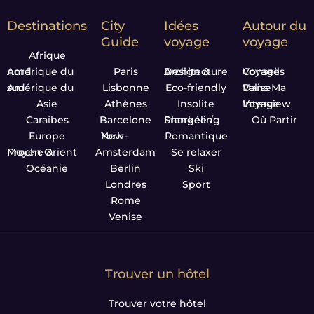
Destinations
City
Idées
Autour du
Guide
voyage
voyage
Afrique
Amérique du nord
Paris
Design & Architecture
Conseils Voyage
Amérique du sud
Lisbonne
Eco-friendly
Dans Ma Valise
Asie
Athènes
Insolite
Interview Voyage
Caraïbes
Barcelone
Plongée / Snorkeling
Où Partir
Europe
New-York
Romantique
Proche & Moyen Orient
Amsterdam
Se relaxer
Océanie
Berlin
Ski
Londres
Sport
Rome
Venise
Trouver un hôtel
Trouver votre hôtel