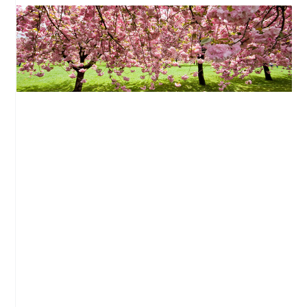
Zen et verdure à New-York
New-York