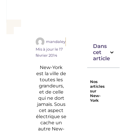
mandaley
Dans
Mis à jour le
17
cet
février 2014
article
New-York
est la ville de
toutes les
Nos
grandeurs,
articles
sur
et de celle
New-
qui ne dort
York
jamais. Sous
Quel
Les
cet aspect
budget
meilleurs
électrique se
prévoir
rooftops
cache un
pour
de New
autre New-