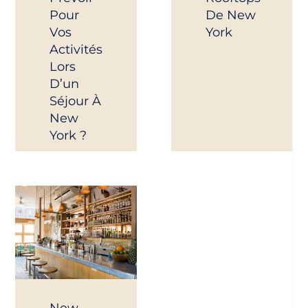
Pour
De New
Vos
York
Activités
Lors
D’un
Séjour À
New
York ?
New-