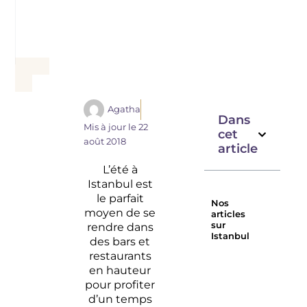
Agatha
Dans
Mis à jour le
22
cet
août 2018
article
L’été à
Istanbul est
le parfait
Nos
moyen de se
articles
sur
rendre dans
Istanbul
des bars et
Restaurant
Leb-i
restaurants
à Istanbul :
derya –
en hauteur
le 360
restauran
pour profiter
– Istanbul
d’un temps