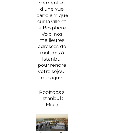
clément et
Nos
d’une vue
bonnes
panoramique
adresses
sur la ville et
à
le Bosphore.
Istanbul
Voici nos
pour un
meilleures
séjour
adresses de
branché
rooftops à
Istanbul
pour rendre
votre séjour
magique.
Rooftops à
Istanbul :
Mikla