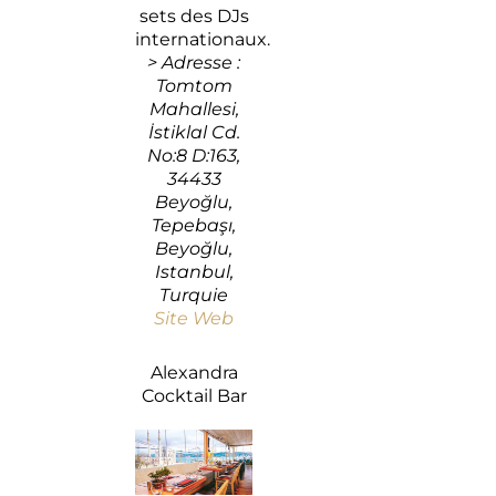
sets des DJs
internationaux.
> Adresse :
Tomtom
Mahallesi,
İstiklal Cd.
No:8 D:163,
34433
Beyoğlu,
Tepebaşı,
Beyoğlu,
Istanbul,
Turquie
Site Web
Alexandra
Cocktail Bar