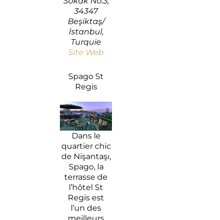
Sokak No:3,
34347
Beşiktaş/
İstanbul,
Turquie
Site Web
Spago St
Regis
Dans le
quartier chic
de Nişantaşı,
Spago, la
terrasse de
l’hôtel St
Regis est
l’un des
meilleurs