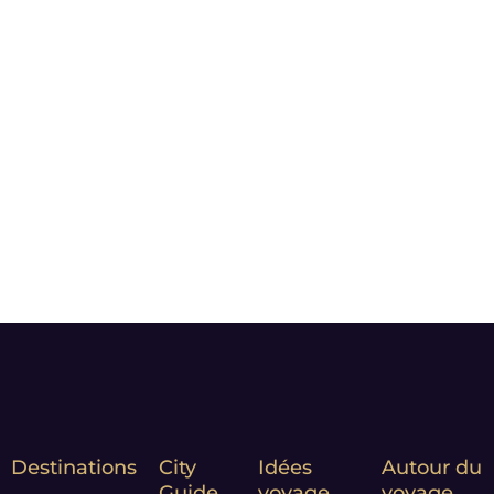
de côté l’exigence de la
qualité.
Le plaisir des yeux nous
importe : nos photos sont
choisies pour vous faire rêver
et vous donner l’envie de
partir.
Notre Leitmotiv :
Moment
matters*
Destinations
City
Idées
Autour du
Guide
voyage
voyage