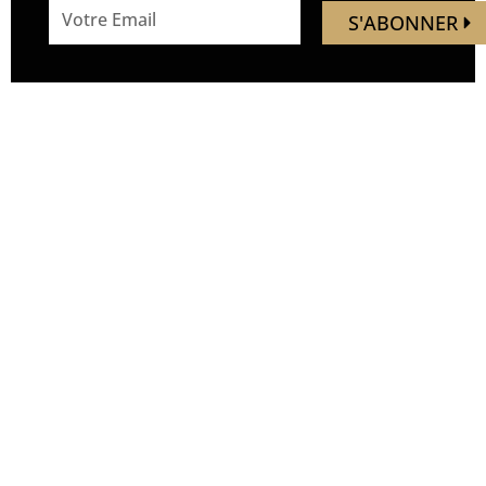
email
S'ABONNER
address
Mandaley est votre
Nous
ressource de voyage.
suivre
Vous trouverez ici des idées,
inspirations, découverte de
nouveaux endroits, de
nouvelles expériences.
Soyez les premiers à
découvrir de nouveaux lieux,
avant qu’ils ne soient
bondés. Nous vous
emmenons hors des sentiers
battus, à la découverte de
lieux inexplorés, sans mettre