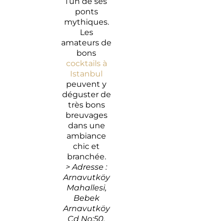
l’un de ses
ponts
mythiques.
Les
amateurs de
bons
cocktails à
Istanbul
peuvent y
déguster de
très bons
breuvages
dans une
ambiance
chic et
branchée.
> Adresse :
Arnavutköy
Mahallesi,
Bebek
Arnavutköy
Cd No:50,