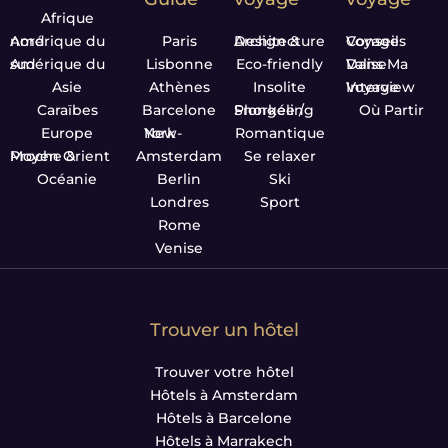
Afrique
Amérique du nord
Paris
Design & Architecture
Conseils Voyage
Amérique du sud
Lisbonne
Eco-friendly
Dans Ma Valise
Asie
Athènes
Insolite
Interview Voyage
Caraïbes
Barcelone
Plongée / Snorkeling
Où Partir
Europe
New-York
Romantique
Proche & Moyen Orient
Amsterdam
Se relaxer
Océanie
Berlin
Ski
Londres
Sport
Rome
Venise
Trouver un hôtel
Trouver votre hôtel
Hôtels à Amsterdam
Hôtels à Barcelone
Hôtels à Marrakech