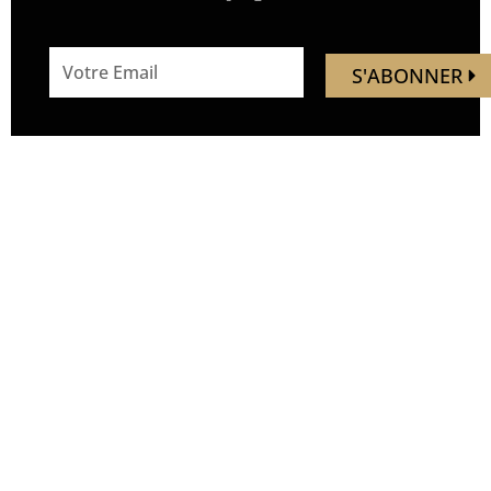
email
S'ABONNER
address
Mandaley est votre
Nous
ressource de voyage.
suivre
Vous trouverez ici des idées,
inspirations, découverte de
nouveaux endroits, de
nouvelles expériences.
Soyez les premiers à
découvrir de nouveaux lieux,
avant qu’ils ne soient
bondés. Nous vous
emmenons hors des sentiers