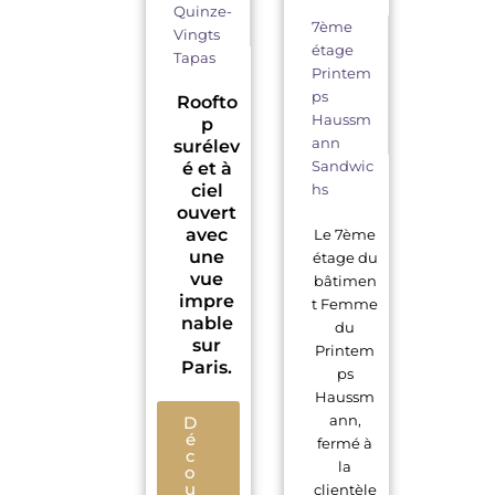
Quinze-
7ème
Vingts
étage
Tapas
Printem
ps
Roofto
Haussm
p
ann
surélev
Sandwic
é et à
ciel
hs
ouvert
avec
Le 7ème
une
étage du
vue
bâtimen
impre
t Femme
nable
du
sur
Printem
Paris.
ps
Haussm
ann,
D
é
fermé à
c
la
o
u
clientèle