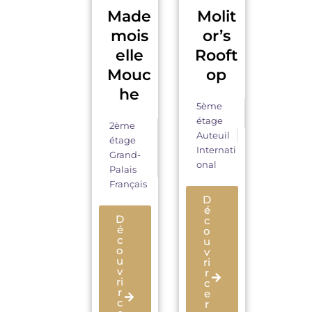
Made
Molit
mois
or’s
elle
Rooft
Mouc
op
he
5ème
étage
2ème
Auteuil
étage
Internati
Grand-
onal
Palais
Français
D
é
D
c
é
o
c
u
o
v
u
ri
v
r
ri
c
r
e
c
r