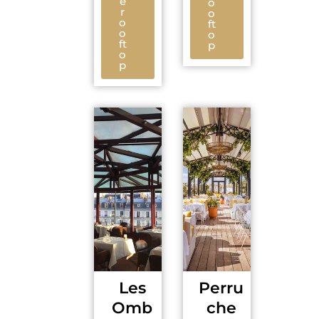
e
o
r
o
o
ft
o
o
ft
p
o
p
Les
Perru
Omb
che