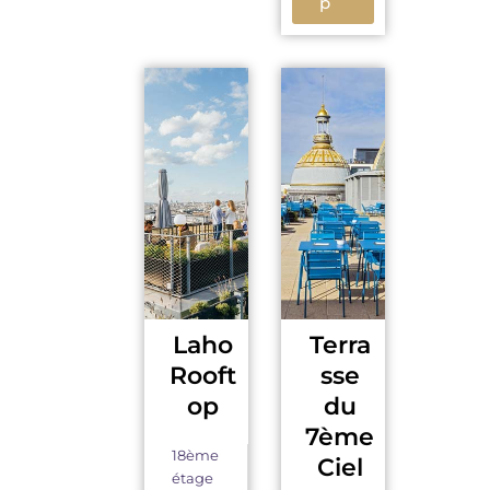
p
Laho
Terra
Rooft
sse
op
du
7ème
18ème
Ciel
étage