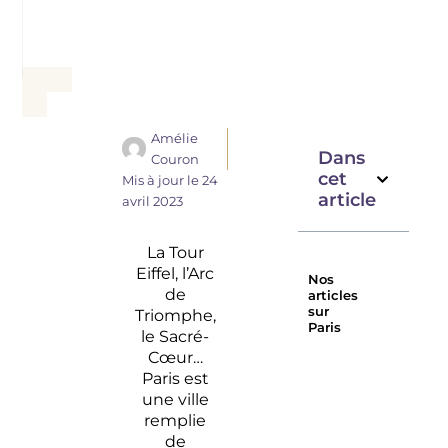
Amélie
Dans
Couron
cet
Mis à jour le
24
article
avril 2023
La Tour
Eiffel, l’Arc
Nos
de
articles
sur
Triomphe,
Paris
le Sacré-
Que faire
Le
Cœur…
à Paris fin
Belmont
Paris est
octobre ?
Paris :
une ville
Rooftops,
un hôtel
remplie
bars à
au coeur
de