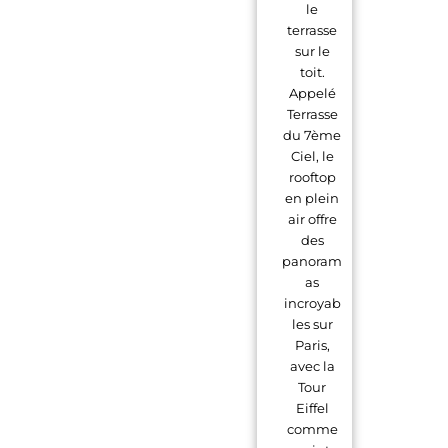
le
terrasse
sur le
toit.
Appelé
Terrasse
du 7ème
Ciel, le
rooftop
en plein
air offre
des
panoram
as
incroyab
les sur
Paris,
avec la
Tour
Eiffel
comme