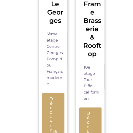
Le
Fram
Geor
e
ges
Brass
erie
5ème
&
étage
Rooft
Centre
op
Georges
Pompid
ou
10e
Français
étage
modern
Tour
e
Eiffel
californi
D
en
é
c
o
D
u
é
v
c
ri
o
r
u