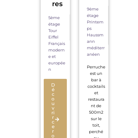
res
9ème
étage
5ème
Printem
étage
ps
Tour
Haussm
Eiffel
ann
Français
méditerr
modern
anéen
e et
europée
Perruche
n
est un
bar à
D
cocktails
é
et
c
o
restaura
u
nt de
v
ri
500m2
r
sur le
c
toit,
e
r
perché
o
au