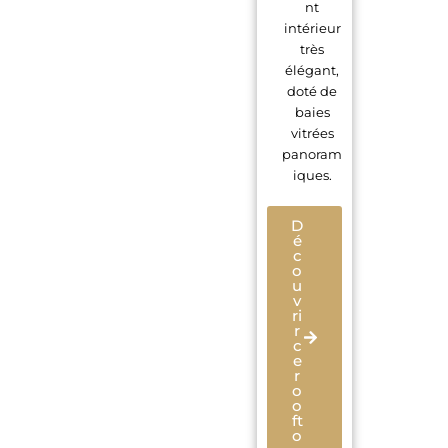
nt
intérieur
très
élégant,
doté de
baies
vitrées
panoram
iques.
D
é
c
o
u
v
ri
r
c
e
r
o
o
ft
o