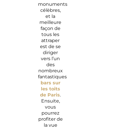
cocktails
de la
monuments
et idées
ville
célèbres,
de sortie
lumière.
et la
pour
meilleure
Halloween
façon de
tous les
Écrivez
attraper
votre
est de se
amour
diriger
au Spa
vers l’un
Paris
des
J’adore
nombreux
fantastiques
bars sur
les toits
de Paris
.
Ensuite,
vous
pourrez
profiter de
la vue