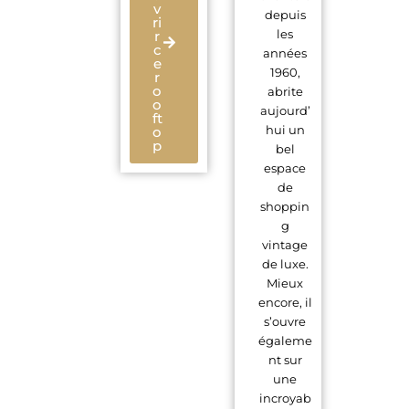
v
depuis
ri
les
r
c
années
e
1960,
r
o
abrite
o
aujourd’
ft
hui un
o
p
bel
espace
de
shoppin
g
vintage
de luxe.
Mieux
encore, il
s’ouvre
égaleme
nt sur
une
incroyab