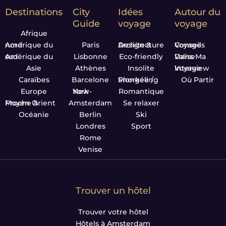
Destinations
City
Idées
Autour du
Guide
voyage
voyage
Afrique
Amérique du nord
Paris
Design & Architecture
Conseils Voyage
Amérique du sud
Lisbonne
Eco-friendly
Dans Ma Valise
Asie
Athènes
Insolite
Interview Voyage
Caraïbes
Barcelone
Plongée / Snorkeling
Où Partir
Europe
New-York
Romantique
Proche & Moyen Orient
Amsterdam
Se relaxer
Océanie
Berlin
Ski
Londres
Sport
Rome
Venise
Trouver un hôtel
Trouver votre hôtel
Hôtels à Amsterdam