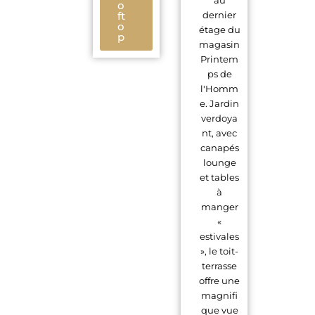
o
ft
dernier
o
étage du
p
magasin
Printem
ps de
l'Homm
e. Jardin
verdoya
nt, avec
canapés
lounge
et tables
à
manger
«
estivales
», le toit-
terrasse
offre une
magnifi
que vue