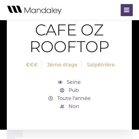
Aller
Main
au
Rooftop
Paris
Menu
contenu
CAFE OZ
ROOFTOP
€€€
3ème étage
Salpêtrière
Seine
Pub
Toute l'année
Non