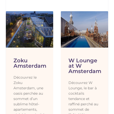
Zoku
W Lounge
Amsterdam
at W
Amsterdam
Découvrez le
Zoku
Découvrez W
Amsterdam, une
Lounge, le bar à
oasis perchée au
cocktails
sommet d’un
tendance et
sublime hôtel-
raffiné perché au
apartements,
sommet de