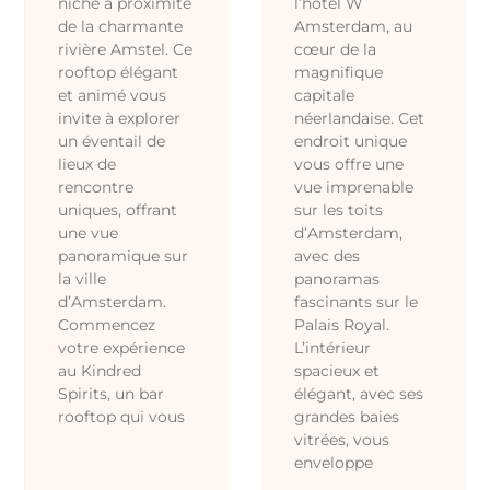
niché à proximité
l’hôtel W
de la charmante
Amsterdam, au
rivière Amstel. Ce
cœur de la
rooftop élégant
magnifique
et animé vous
capitale
invite à explorer
néerlandaise. Cet
un éventail de
endroit unique
lieux de
vous offre une
rencontre
vue imprenable
uniques, offrant
sur les toits
une vue
d’Amsterdam,
panoramique sur
avec des
la ville
panoramas
d’Amsterdam.
fascinants sur le
Commencez
Palais Royal.
votre expérience
L’intérieur
au Kindred
spacieux et
Spirits, un bar
élégant, avec ses
rooftop qui vous
grandes baies
vitrées, vous
enveloppe