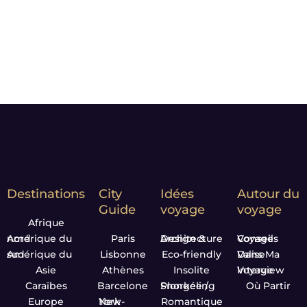
Notre Leitmotiv :
Moment
matters*
Destinations
City
Idées
Autour du
Guide
voyage
voyage
Afrique
Amérique du nord
Paris
Design & Architecture
Conseils Voyage
Amérique du sud
Lisbonne
Eco-friendly
Dans Ma Valise
Asie
Athènes
Insolite
Interview Voyage
Caraïbes
Barcelone
Plongée / Snorkeling
Où Partir
Europe
New-York
Romantique