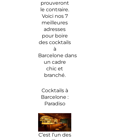
Barcelone
prouveront
[2025]
le contraire.
Voici nos 7
Un week-
meilleures
end à
adresses
Barcelone
pour boire
des cocktails
à
Barcelone dans
un cadre
chic et
branché.
Cocktails à
Barcelone :
Paradiso
C’est l’un des