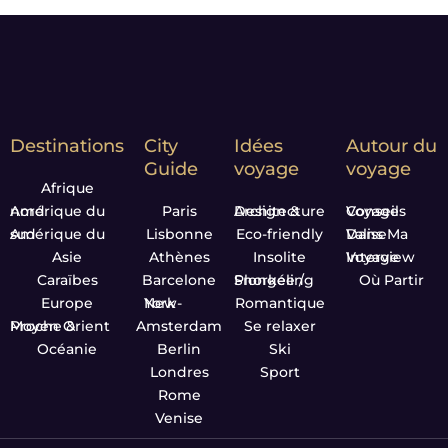
Destinations
City
Idées
Autour du
Guide
voyage
voyage
Afrique
Amérique du nord
Paris
Design & Architecture
Conseils Voyage
Amérique du sud
Lisbonne
Eco-friendly
Dans Ma Valise
Asie
Athènes
Insolite
Interview Voyage
Caraïbes
Barcelone
Plongée / Snorkeling
Où Partir
Europe
New-York
Romantique
Proche & Moyen Orient
Amsterdam
Se relaxer
Océanie
Berlin
Ski
Londres
Sport
Rome
Venise