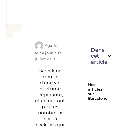
Agatha
Dans
Mis à jour le
13
cet
juillet 2018
article
Barcelone
grouille
d’une vie
Nos
nocturne
articles
sur
trépidante,
Barcelone
et ce ne sont
Les
Hôtels à
pas ses
meilleurs
Barcelon
nombreux
Rooftop
bars à
de
cocktails qui