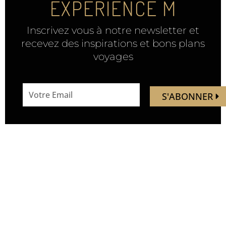
EXPÉRIENCE M
Inscrivez vous à notre newsletter et
recevez des inspirations et bons plans
voyages
email
S'ABONNER
address
Mandaley est votre
Nous
ressource de voyage.
suivre
Vous trouverez ici des idées,
inspirations, découverte de
nouveaux endroits, de