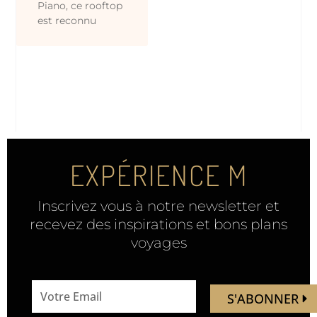
Piano, ce rooftop
est reconnu
EXPÉRIENCE M
Inscrivez vous à notre newsletter et
recevez des inspirations et bons plans
voyages
email
S'ABONNER
address