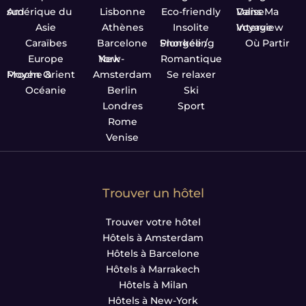
Amérique du sud
Lisbonne
Eco-friendly
Dans Ma Valise
Asie
Athènes
Insolite
Interview Voyage
Caraïbes
Barcelone
Plongée / Snorkeling
Où Partir
Europe
New-York
Romantique
Proche & Moyen Orient
Amsterdam
Se relaxer
Océanie
Berlin
Ski
Londres
Sport
Rome
Venise
Trouver un hôtel
Trouver votre hôtel
Hôtels à Amsterdam
Hôtels à Barcelone
Hôtels à Marrakech
Hôtels à Milan
Hôtels à New-York