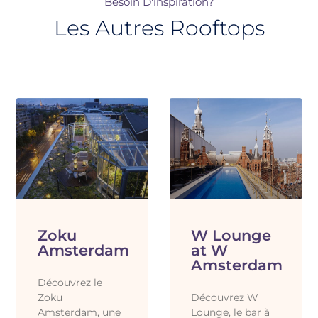
Besoin D'inspiration?
Les Autres Rooftops
Zoku
W Lounge
Amsterdam
at W
Amsterdam
Découvrez le
Zoku
Découvrez W
Amsterdam, une
Lounge, le bar à