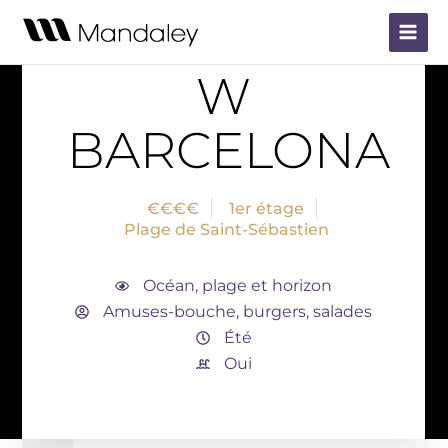
Aller
Main
au
Rooftop
Barcelone
Menu
contenu
W
BARCELONA
€€€€
1er étage
Plage de Saint-Sébastien
Océan, plage et horizon
Amuses-bouche, burgers, salades
Été
Oui