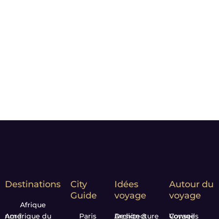
importe : nos photos sont
choisies pour vous faire rêver
et vous donner l’envie de
partir.
Notre Leitmotiv :
Moment
matters*
Destinations
City
Idées
Autour du
Guide
voyage
voyage
Afrique
Amérique du nord
Paris
Design & Architecture
Conseils Voyage