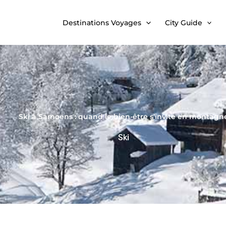
Destinations Voyages
City Guide
Ski à Samoëns : quand le bien-être s’invite en montagn
Ski