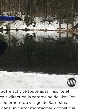
utre activité toute aussi insolite et
r cela, direction la commune de Sixt-Fer-
s seulement du village de Samoëns.
e dans un décor montagneux constitué