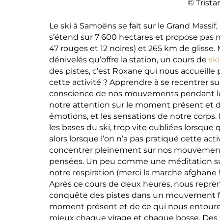
© Trista
Le ski à Samoëns se fait sur le Grand Massif,
s’étend sur 7 600 hectares et propose pas m
47 rouges et 12 noires) et 265 km de glisse.
dénivelés qu’offre la station, un cours de
ski
des pistes, c’est Roxane qui nous accueille
cette activité ? Apprendre à se recentrer s
conscience de nos mouvements pendant le ski
notre attention sur le moment présent et de
émotions, et les sensations de notre cor
les bases du ski, trop vite oubliées lorsque
alors lorsque l’on n’a pas pratiqué cette ac
concentrer pleinement sur nos mouvements
pensées. Un peu comme une méditation sur 
notre respiration (merci la marche afghane 
Après ce cours de deux heures, nous repren
conquête des pistes dans un mouvement fl
moment présent et de ce qui nous entoure
mieux chaque virage et chaque bosse. Des 