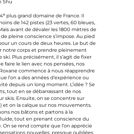
n Shu
e
 4
plus grand domaine de France. Il
oins de 142 pistes (23 vertes, 60 bleues,
 Mais avant de dévaler les 1800 mètres de
de pleine conscience s’impose. Au pied
 pour un cours de deux heures. Le but de
ur notre corps et prendre pleinement
. Plus précisément, il s’agit de fixer
 faire le lien avec nos pensées, nos
ps. Roxane commence à nous réapprendre
 que l’on a des années d’expérience ou
tivité depuis un long moment. L’idée ? Se
, tout en se débarrassant de nos
skis. Ensuite, on se concentre sur
!) et on la calque sur nos mouvements.
ons nos bâtons et partons à la
uide, tout en prenant conscience du
. On se rend compte que l’on apprécie
sensations nouvelles, presque oubliées.