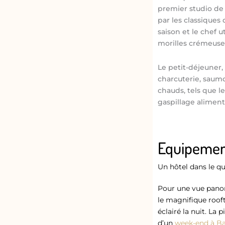
premier studio de 
par les classiques
saison et le chef 
morilles crémeuses
Le petit-déjeuner, 
charcuterie, saumon
chauds, tels que l
gaspillage aliment
Equipement
Un hôtel dans le q
Pour une vue panora
le magnifique rooft
éclairé la nuit. La 
d’un
week-end à Ba