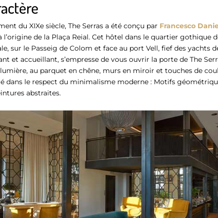
ractère
ment du XIXe siècle, The Serras a été conçu par
Francesco Danie
à l’origine de la Plaça Reial. Cet hôtel dans le quartier gothique 
le, sur le Passeig de Colom et face au port Vell, fief des yachts d
ant et accueillant, s’empresse de vous ouvrir la porte de The Ser
 lumière, au parquet en chêne, murs en miroir et touches de coul
uré dans le respect du minimalisme moderne : Motifs géométriqu
ntures abstraites.