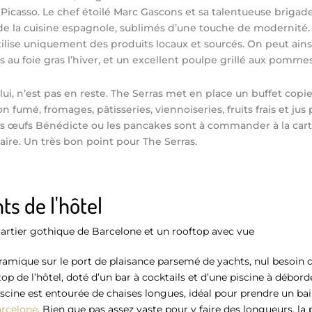
Picasso. Le chef étoilé Marc Gascons et sa talentueuse briga
 de la cuisine espagnole, sublimés d’une touche de modernité. 
utilise uniquement des produits locaux et sourcés. On peut ains
 au foie gras l’hiver, et un excellent poulpe grillé aux pommes 
lui, n’est pas en reste. The Serras met en place un buffet copi
 fumé, fromages, pâtisseries, viennoiseries, fruits frais et jus 
es œufs Bénédicte ou les pancakes sont à commander à la carte
aire. Un très bon point pour The Serras.
s de l'hôtel
uartier gothique de Barcelone et un rooftop avec vue
mique sur le port de plaisance parsemé de yachts, nul besoin d’
op de l’hôtel, doté d’un bar à cocktails et d’une piscine à débord
piscine est entourée de chaises longues, idéal pour prendre un bain
rcelone
. Bien que pas assez vaste pour y faire des longueurs, la p