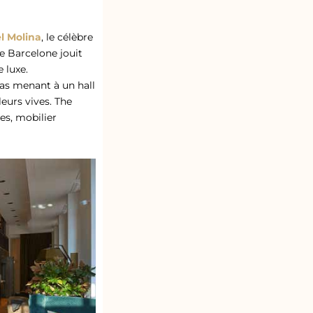
l Molina
, le célèbre
de Barcelone jouit
e luxe.
ras menant à un hall
eurs vives. The
es, mobilier