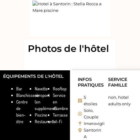
Photos de l'hôtel
ÉQUIPEMENTS DE L'HÔTEL
INFOS
SERVICE
PRATIQUES
FAMILLE
Bar
Navette
Rooftop
Blanchisserie
aéroport
Service
5
non, hotel
Centre
(en
en
étoiles
adults only
de
supplément)
chambre
Solo,
bien-
Piscine
Terrasse
Couple
être
Restaurant
Wi-Fi
Imerovigli
Santorin
A