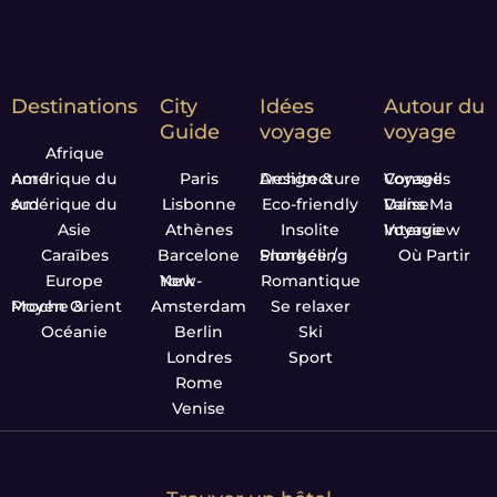
Destinations
City
Idées
Autour du
Guide
voyage
voyage
Afrique
Amérique du nord
Paris
Design & Architecture
Conseils Voyage
Amérique du sud
Lisbonne
Eco-friendly
Dans Ma Valise
Asie
Athènes
Insolite
Interview Voyage
Caraïbes
Barcelone
Plongée / Snorkeling
Où Partir
Europe
New-York
Romantique
Proche & Moyen Orient
Amsterdam
Se relaxer
Océanie
Berlin
Ski
Londres
Sport
Rome
Venise