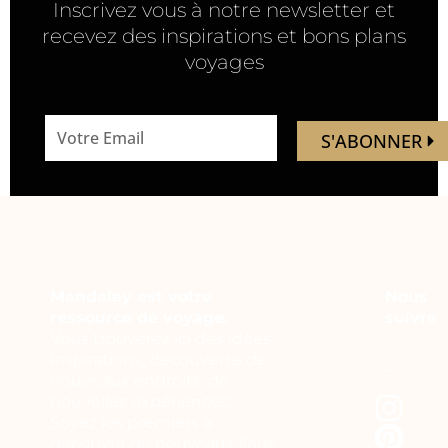
Inscrivez vous à notre newsletter et
recevez des inspirations et bons plans
voyages
email
S'ABONNER
address
Mandaley est votre
Nous
ressource de voyage.
suivre
Vous trouverez ici des idées,
inspirations, découverte de
nouveaux endroits, de
nouvelles expériences.
Soyez les premiers à
découvrir de nouveaux lieux,