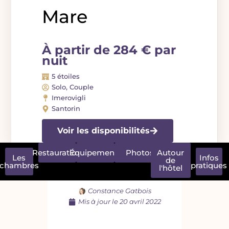
Mare
À partir de 284 € par
nuit
5 étoiles
Solo, Couple
Imerovigli
Santorin
Voir les disponibilités
Restauration
Équipements
Photos
Autour
Les
Infos
de
chambres
pratiques
l'hôtel
Constance Gatbois
Mis à jour le
20 avril 2022