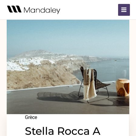
Aller
Main
au
Menu
contenu
Grèce
Stella Rocca A