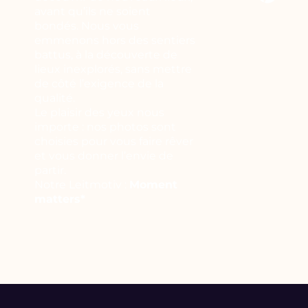
avant qu’ils ne soient
bondés. Nous vous
emmenons hors des sentiers
battus, à la découverte de
lieux inexplorés, sans mettre
de côté l’exigence de la
qualité.
Le plaisir des yeux nous
importe : nos photos sont
choisies pour vous faire rêver
et vous donner l’envie de
partir.
Notre Leitmotiv :
Moment
matters*